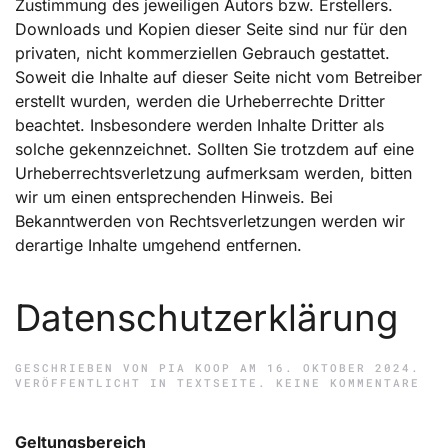
Zustimmung des jeweiligen Autors bzw. Erstellers.
Downloads und Kopien dieser Seite sind nur für den
privaten, nicht kommerziellen Gebrauch gestattet.
Soweit die Inhalte auf dieser Seite nicht vom Betreiber
erstellt wurden, werden die Urheberrechte Dritter
beachtet. Insbesondere werden Inhalte Dritter als
solche gekennzeichnet. Sollten Sie trotzdem auf eine
Urheberrechtsverletzung aufmerksam werden, bitten
wir um einen entsprechenden Hinweis. Bei
Bekanntwerden von Rechtsverletzungen werden wir
derartige Inhalte umgehend entfernen.
Datenschutzerklärung
GESCHRIEBEN VON
PIA KOOP
AM
16. OKTOBER 2024
.
ZU
VERÖFFENTLICHT IN
TEXTSEITE
.
KEINE KOMMENTARE
DAT
Geltungsbereich