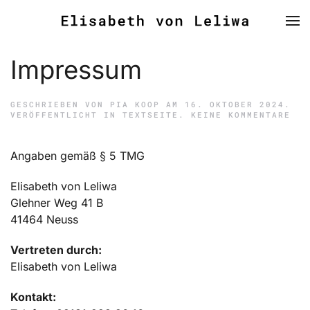
Zum Hauptinhalt springen
Impressum
GESCHRIEBEN VON
PIA KOOP
AM
16. OKTOBER 2024
.
ZU
VERÖFFENTLICHT IN
TEXTSEITE
.
KEINE KOMMENTARE
IMP
Angaben gemäß § 5 TMG
Elisabeth von Leliwa
Glehner Weg 41 B
41464 Neuss
Vertreten durch:
Elisabeth von Leliwa
Kontakt: